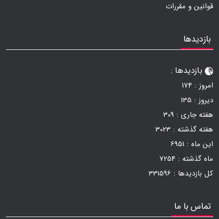
قوانین و مقررات
بازدیدها
بازدیدها :
امروز :
174
دیروز :
135
هفته جاری :
309
هفته گذشته :
3023
این ماه :
6951
ماه گذشته :
7254
کل بازدیدها :
331596
تماس با ما