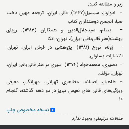
زیر را مطالعه کنید:
– ادواردز، سیسیل(۱۳۶۷). قالی ایران، ترجمه مهین ‌دخت
صبا، انجمن دوستداران کتاب.
– بصام، سیدجلال‌الدین و همکاران (۱۳۸۳). رویای
بهشت(هنر قالی‌بافی ایران)، تهران: اتکا.
– ژوله، تورج (۱۳۸۱). پژوهشی در فرش ایران، تهران:
انتشارات یساولی.
– نصیری، محمدجواد (۱۳۷۴). سیری در هنر قالی‌بافی ایران،
تهران: مؤلف.
– طاهباز، افسانه، مظاهری تهرانی، مهرانگیز، معرفی
ویژگی‌های قالی ‌های نفیس تبریز در دو دهه گذشته، گلجام
۱۰
نسخه مخصوص چاپ
مقالات مرتبطی وجود ندارد