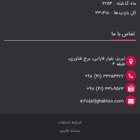
ماه گذشته :
7254
کل بازدیدها :
330418
تماس با ما
تبریز، بلوار فارابی، برج فناوری،
طبقه 4
33254427 (41) 98+
33109523 (41) 98+
info{at}ghalitoo.com
شرایط استفاده
سامانه قالیتو