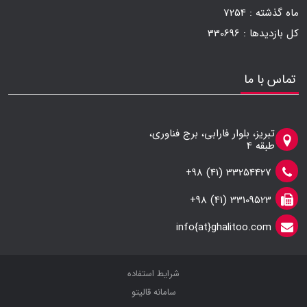
ماه گذشته :
7254
کل بازدیدها :
330696
تماس با ما
تبریز، بلوار فارابی، برج فناوری،
طبقه 4
33254427 (41) 98+
33109523 (41) 98+
info{at}ghalitoo.com
شرایط استفاده
سامانه قالیتو