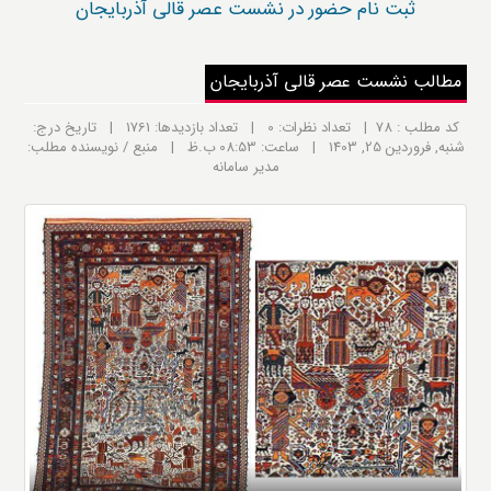
ثبت نام حضور در نشست عصر قالی آذربایجان
مطالب نشست عصر قالی آذربایجان
کد مطلب : 78 | تعداد نظرات: 0 | تعداد بازدیدها: 1761 | تاریخ درج:
شنبه, فروردين 25, 1403 | ساعت: 08:53 ب.ظ | منبع / نویسنده مطلب:
مدیر سامانه