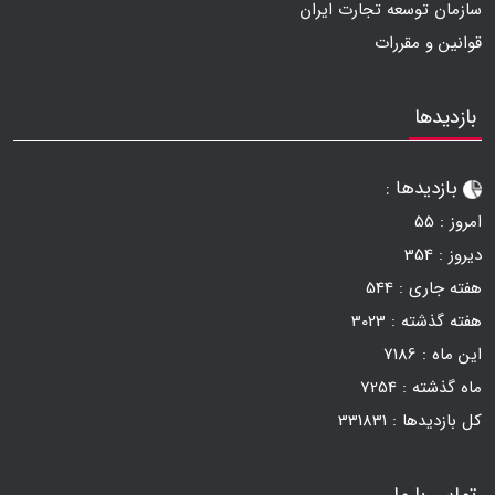
سازمان توسعه تجارت ایران
قوانین و مقررات
بازدیدها
بازدیدها :
امروز :
55
دیروز :
354
هفته جاری :
544
هفته گذشته :
3023
این ماه :
7186
ماه گذشته :
7254
کل بازدیدها :
331831