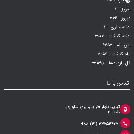
بازدیدها :
امروز :
11
دیروز :
326
هفته جاری :
11
هفته گذشته :
3023
این ماه :
6653
ماه گذشته :
7254
کل بازدیدها :
331298
تماس با ما
تبریز، بلوار فارابی، برج فناوری،
طبقه 4
33254427 (41) 98+