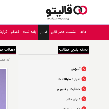
خانه
نشست عصر قالی
یادداشت
گفتگو
گزار
اخبار
دسته بندی مطالب
مطالب بلا
کد مطلب : 18 | تعداد نظرات: 0 | تعداد بازدیدها: 6304 | تاریخ درج: شنبه, دي 20, 1399 | س
آموزش
اخبار دستبافته ها
خلاقیت و فناوری
دنیای نشر