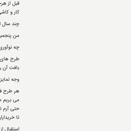
قبل از هر
کار و کاشی
چند سال 
من پنجمین 
چه نوآوری
طرح های ق
بافت آن را
وجه تمای
هر طرح فرش
می بریم ه
حتی آرم ت
تا خریدارا
استقبال از