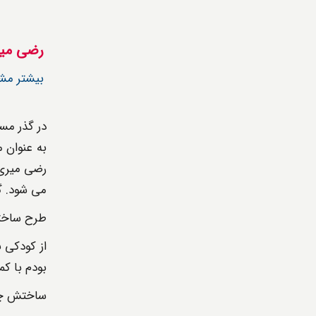
رضی میر
بیشتر مش
در گذر مس
به عنوان 
رضی میری ک
می شود. گف
طرح ساختم
از کودکی 
بودم با کم
ساختش چن