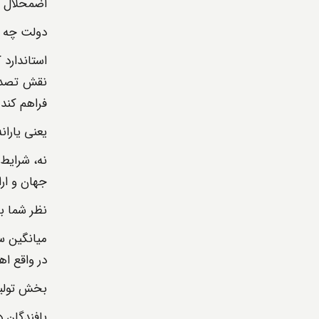
اضمحلال تا
دولت چه ن
استاندارد 
نقش تصدی 
فراهم کند.
یعنی یارا
نه، شرایط
جهان و ارا
نظر شما ب
میانگین س
در واقع ا
بخش تولید
بافندگان د