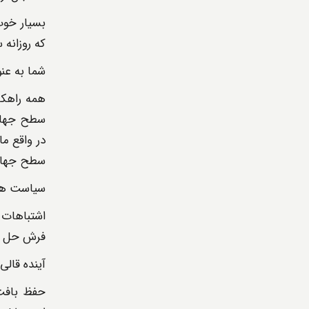
بسیار خوب
که روزانه
شما به عن
همه راهکا
سطح جهان 
در واقع م
سطح جهان 
سیاست های
اشتباهات 
فرش حل کن
آینده قالی
حفظ بافت 