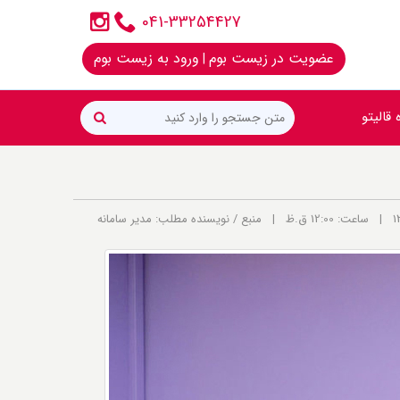
041-33254427
عضویت در زیست بوم
ورود به زیست بوم
|
 قالیتو